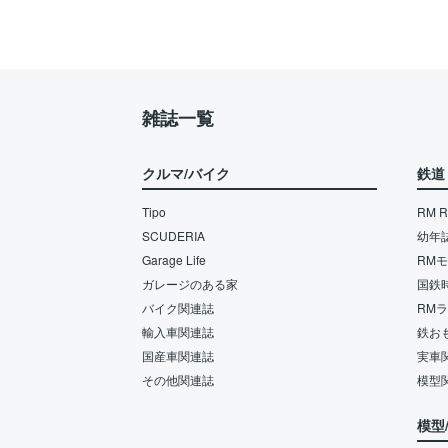
雑誌一覧
クルマ/バイク
鉄道
Tipo
RM Re
SCUDERIA
幼年
Garage Life
RM
ガレージのある家
国鉄
バイク関連誌
RM
輸入車関連誌
鉄お
国産車関連誌
実車
その他関連誌
模型
模型