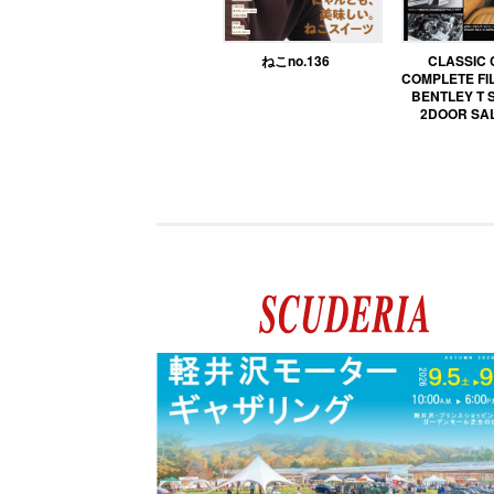
ねこno.136
CLASSIC
COMPLETE FIL
BENTLEY T 
2DOOR SA