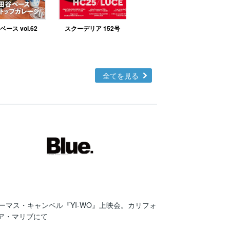
ース vol.62
スクーデリア 152号
北欧テイストの部屋づ
くりno.48
全てを見る