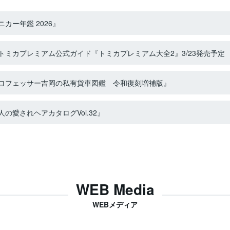
カー年鑑 2026』
ミカプレミアム公式ガイド『トミカプレミアム大全2』3/23発売予定
ロフェッサー吉岡の私有貨車図鑑 令和復刻増補版』
の愛されヘアカタログVol.32』
WEB Media
WEBメディア