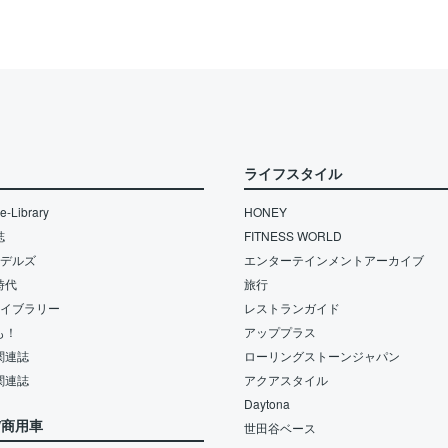
ライフスタイル
-Library
HONEY
誌
FITNESS WORLD
モデルズ
エンターテインメントアーカイブ
時代
旅行
ライブラリー
レストランガイド
も！
アッププラス
関連誌
ローリングストーンジャパン
関連誌
アクアスタイル
Daytona
/商用車
世田谷ベース