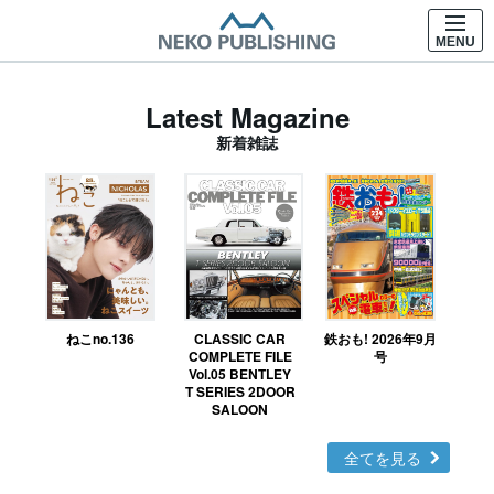
MENU
Latest Magazine
新着雑誌
ねこno.136
CLASSIC CAR
鉄おも! 2026年9月
Ｎ
COMPLETE FILE
号
Vol.05 BENTLEY
MO
T SERIES 2DOOR
SALOON
全てを見る