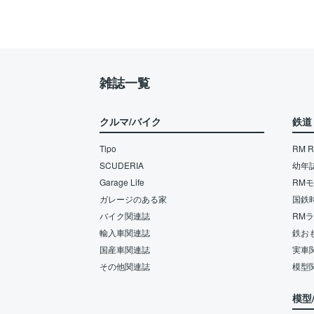
雑誌一覧
クルマ/バイク
鉄道
Tipo
RM Re
SCUDERIA
幼年
Garage Life
RM
ガレージのある家
国鉄
バイク関連誌
RM
輸入車関連誌
鉄お
国産車関連誌
実車
その他関連誌
模型
模型