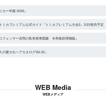
カー年鑑 2026』
ミカプレミアム公式ガイド『トミカプレミアム大全2』3/23発売予定
ロフェッサー吉岡の私有貨車図鑑 令和復刻増補版』
の愛されヘアカタログVol.32』
WEB Media
WEBメディア