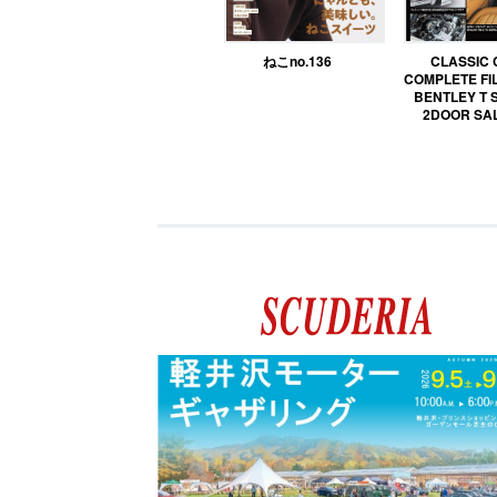
ねこno.136
CLASSIC
COMPLETE FIL
BENTLEY T 
2DOOR SA