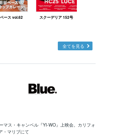
ース vol.62
スクーデリア 152号
北欧テイストの部屋づ
くりno.48
全てを見る