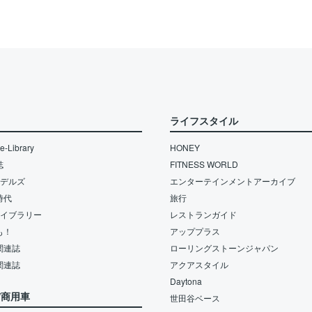
ライフスタイル
-Library
HONEY
誌
FITNESS WORLD
モデルズ
エンターテインメントアーカイブ
時代
旅行
ライブラリー
レストランガイド
も！
アッププラス
関連誌
ローリングストーンジャパン
関連誌
アクアスタイル
Daytona
/商用車
世田谷ベース