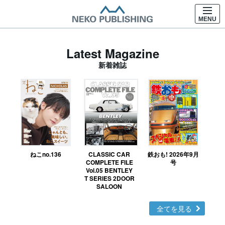
MENU
Latest Magazine
新着雑誌
ねこno.136
CLASSIC CAR
鉄おも! 2026年9月
Ｎ
COMPLETE FILE
号
Vol.05 BENTLEY
MO
T SERIES 2DOOR
SALOON
全てを見る