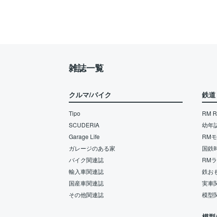
雑誌一覧
クルマ/バイク
鉄道
Tipo
RM Re
SCUDERIA
幼年
Garage Life
RM
ガレージのある家
国鉄
バイク関連誌
RM
輸入車関連誌
鉄お
国産車関連誌
実車
その他関連誌
模型
模型