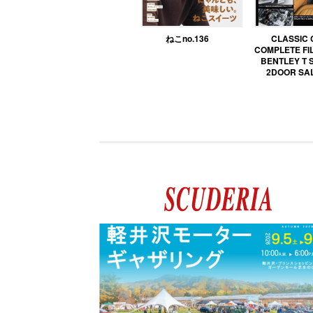
ねこno.136
CLASSIC
COMPLETE FIL
BENTLEY T 
2DOOR SA