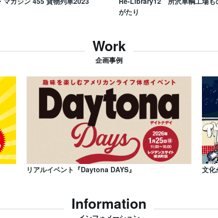
・マガジン 455 貨物列車2023
Re-Library12 所沢車輌工場も
がたり
Work
企画事例
リアルイベント『Daytona DAYS』
文化
Information
インフォメーション