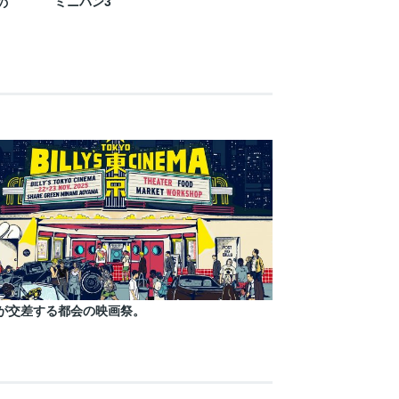
ミニバン3
の
が交差する都会の映画祭。