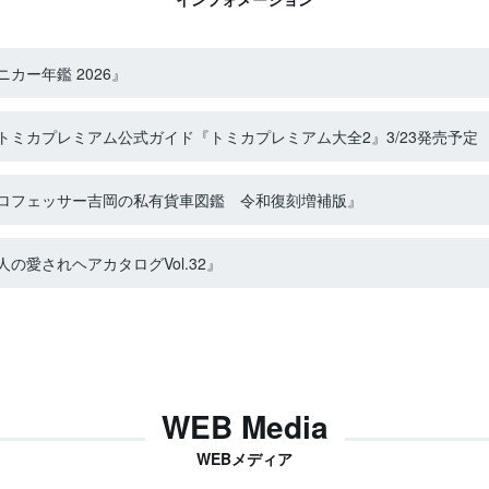
カー年鑑 2026』
ミカプレミアム公式ガイド『トミカプレミアム大全2』3/23発売予定
ロフェッサー吉岡の私有貨車図鑑 令和復刻増補版』
の愛されヘアカタログVol.32』
WEB Media
WEBメディア