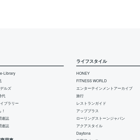
ライフスタイル
-Library
HONEY
誌
FITNESS WORLD
モデルズ
エンターテインメントアーカイブ
時代
旅行
ライブラリー
レストランガイド
も！
アッププラス
関連誌
ローリングストーンジャパン
関連誌
アクアスタイル
Daytona
/商用車