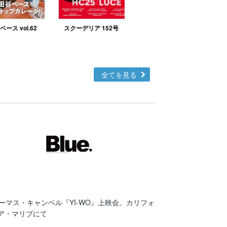
ース vol.62
スクーデリア 152号
北欧テイストの部屋づ
くりno.48
全てを見る