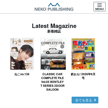
MENU
Latest Magazine
新着雑誌
ねこno.136
CLASSIC CAR
鉄おも! 2026年9月
Ｎ
COMPLETE FILE
号
Vol.05 BENTLEY
MO
T SERIES 2DOOR
SALOON
全てを見る