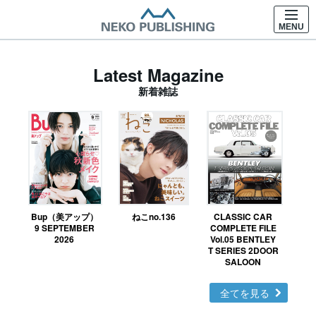
MENU
Latest Magazine
新着雑誌
Bup（美アップ）
ねこno.136
CLASSIC CAR
鉄お
9 SEPTEMBER
COMPLETE FILE
2026
Vol.05 BENTLEY
T SERIES 2DOOR
SALOON
全てを見る