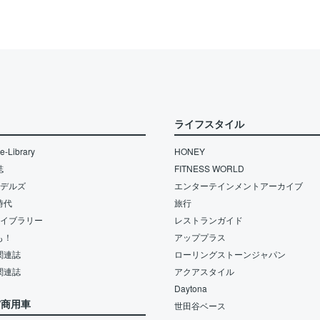
ライフスタイル
-Library
HONEY
誌
FITNESS WORLD
モデルズ
エンターテインメントアーカイブ
時代
旅行
ライブラリー
レストランガイド
も！
アッププラス
関連誌
ローリングストーンジャパン
関連誌
アクアスタイル
Daytona
/商用車
世田谷ベース