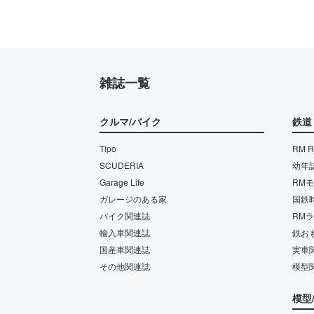
雑誌一覧
クルマ/バイク
鉄道
Tipo
RM Re
SCUDERIA
幼年
Garage Life
RM
ガレージのある家
国鉄
バイク関連誌
RM
輸入車関連誌
鉄お
国産車関連誌
実車
その他関連誌
模型
模型