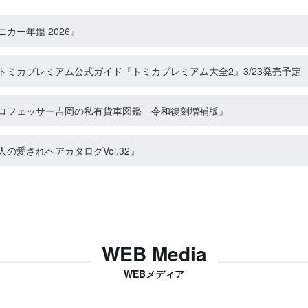
カー年鑑 2026』
ミカプレミアム公式ガイド『トミカプレミアム大全2』3/23発売予定
ロフェッサー吉岡の私有貨車図鑑 令和復刻増補版』
の愛されヘアカタログVol.32』
WEB Media
WEBメディア