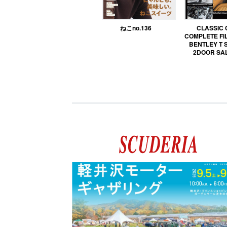
ねこno.136
CLASSIC
COMPLETE FIL
BENTLEY T 
2DOOR SA