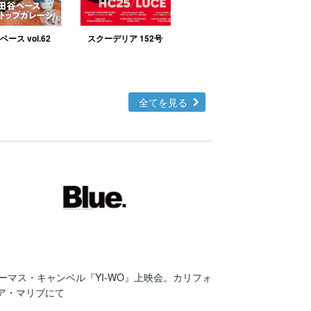
ース vol.62
スクーデリア 152号
北欧テイストの部屋づ
くりno.48
全てを見る