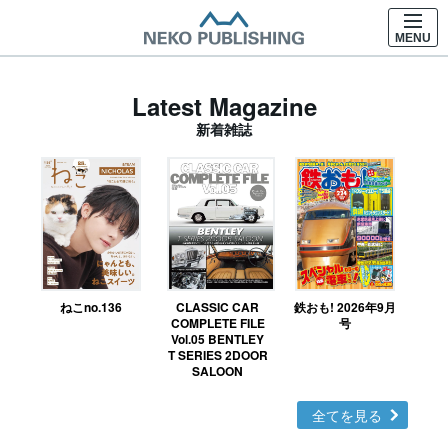
MENU
Latest Magazine
新着雑誌
ねこno.136
CLASSIC CAR
鉄おも! 2026年9月
Ｎ
COMPLETE FILE
号
Vol.05 BENTLEY
MO
T SERIES 2DOOR
SALOON
全てを見る