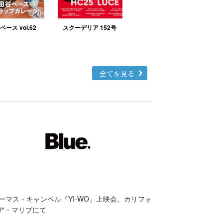
ース vol.62
スクーデリア 152号
北欧テイストの部屋づ
くりno.48
全てを見る