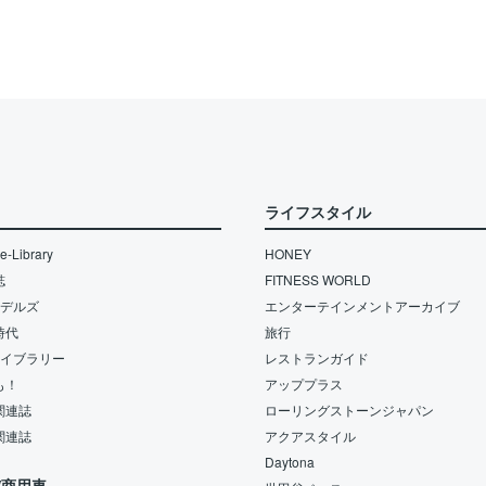
ライフスタイル
-Library
HONEY
誌
FITNESS WORLD
モデルズ
エンターテインメントアーカイブ
時代
旅行
ライブラリー
レストランガイド
も！
アッププラス
関連誌
ローリングストーンジャパン
関連誌
アクアスタイル
Daytona
/商用車