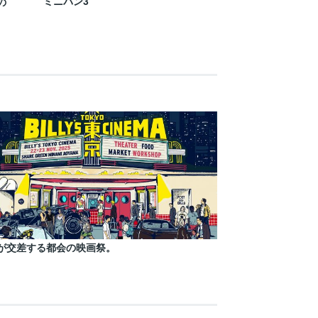
ミニバン3
の
が交差する都会の映画祭。