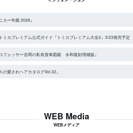
カー年鑑 2026』
ミカプレミアム公式ガイド『トミカプレミアム大全2』3/23発売予定
ロフェッサー吉岡の私有貨車図鑑 令和復刻増補版』
の愛されヘアカタログVol.32』
WEB Media
WEBメディア