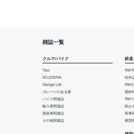
雑誌一覧
クルマ/バイク
鉄道
Tipo
RM Re
SCUDERIA
幼年
Garage Life
RM
ガレージのある家
国鉄
バイク関連誌
RM
輸入車関連誌
鉄お
国産車関連誌
実車
その他関連誌
模型
模型