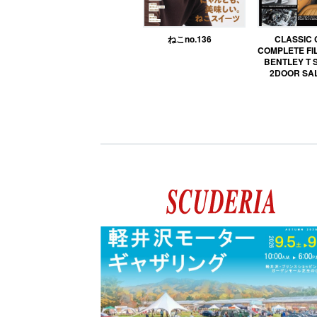
ねこno.136
CLASSIC
COMPLETE FIL
BENTLEY T 
2DOOR SA