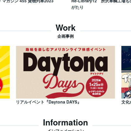
・マガジン 455 貨物列車2023
Re-Library12 所沢車輌工場も
がたり
Work
企画事例
リアルイベント『Daytona DAYS』
文化
Information
インフォメーション