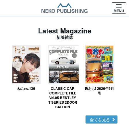
MENU
Latest Magazine
新着雑誌
ねこno.136
CLASSIC CAR
鉄おも! 2026年9月
Ｎ
COMPLETE FILE
号
Vol.05 BENTLEY
MO
T SERIES 2DOOR
SALOON
全てを見る