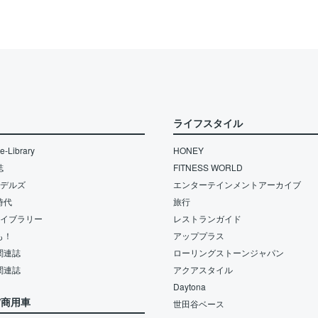
ライフスタイル
-Library
HONEY
誌
FITNESS WORLD
モデルズ
エンターテインメントアーカイブ
時代
旅行
ライブラリー
レストランガイド
も！
アッププラス
関連誌
ローリングストーンジャパン
関連誌
アクアスタイル
Daytona
/商用車
世田谷ベース