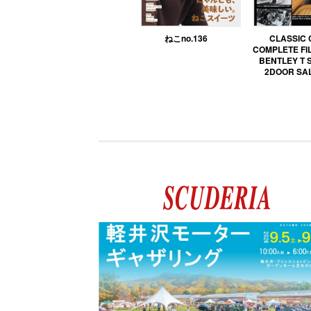
ねこno.136
CLASSIC
COMPLETE FIL
BENTLEY T 
2DOOR SA