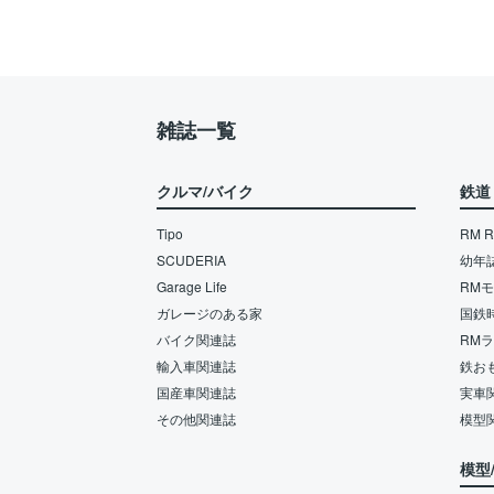
雑誌一覧
クルマ/バイク
鉄道
Tipo
RM Re
SCUDERIA
幼年
Garage Life
RM
ガレージのある家
国鉄
バイク関連誌
RM
輸入車関連誌
鉄お
国産車関連誌
実車
その他関連誌
模型
模型