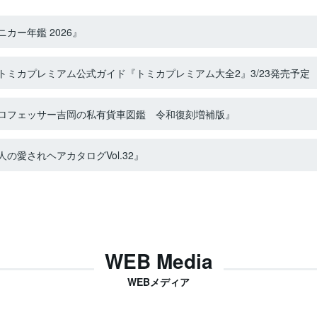
カー年鑑 2026』
ミカプレミアム公式ガイド『トミカプレミアム大全2』3/23発売予定
ロフェッサー吉岡の私有貨車図鑑 令和復刻増補版』
の愛されヘアカタログVol.32』
WEB Media
WEBメディア