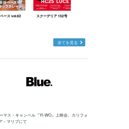
ース vol.62
スクーデリア 152号
北欧テイストの部屋づ
くりno.48
全てを見る