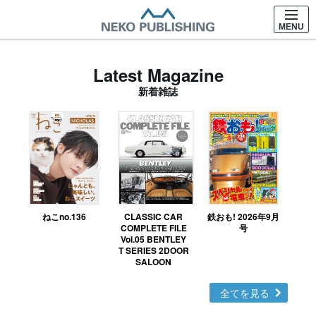
MENU
Latest Magazine
新着雑誌
ねこno.136
CLASSIC CAR
鉄おも! 2026年9月
Ｎ
COMPLETE FILE
号
Vol.05 BENTLEY
MO
T SERIES 2DOOR
SALOON
全てを見る