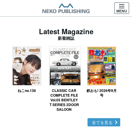
MENU
Latest Magazine
新着雑誌
ねこno.136
CLASSIC CAR
鉄おも! 2026年9月
Ｎ
COMPLETE FILE
号
Vol.05 BENTLEY
MO
T SERIES 2DOOR
SALOON
全てを見る