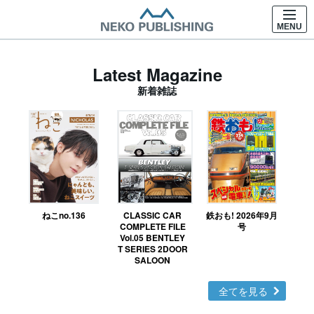
MENU
Latest Magazine
新着雑誌
ねこno.136
CLASSIC CAR
鉄おも! 2026年9月
Ｎ
COMPLETE FILE
号
Vol.05 BENTLEY
MO
T SERIES 2DOOR
SALOON
全てを見る