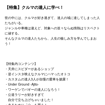
【特集】クルマの達人に学べ！
世の中には、クルマが好き過ぎて、達人の域に達してしまった人
たちがいる。
ジャンルや車種は違えど、対象への並々ならぬ情熱はリスペクト
に値する。
そんなクルマの達人たちから、人生の愉しみ方を学んでしまお
う！
【特集内コンテンツ】
・天井にスピダーがあるショップ
・逆インスタ映えなクルマにハマったオトコ
・カスタムの達人3人が自慢の愛車を披露！
・Under Ground -Ajito-
・ワーゲンでバギーの達人になろう！
・公道ラリーが好きすぎて
自分で立ち上げちゃいました！
・走るために「山」を買う！