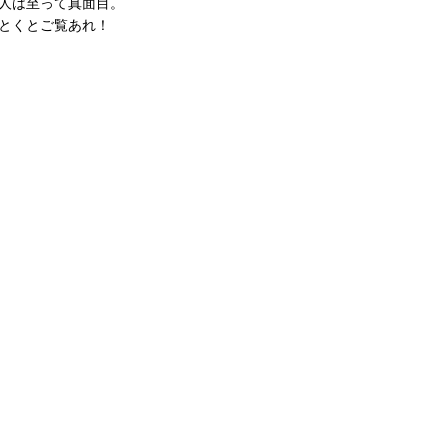
人は至って真面目。
とくとご覧あれ！