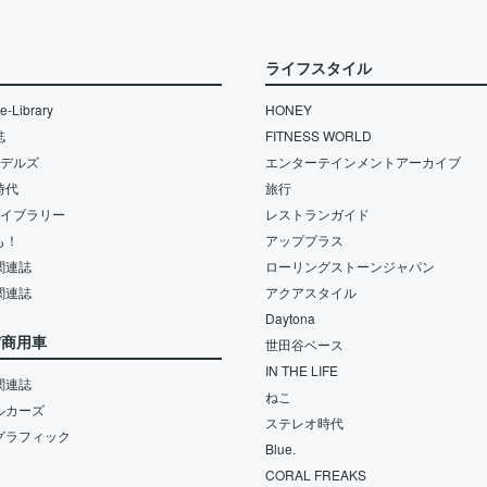
ライフスタイル
-Library
HONEY
誌
FITNESS WORLD
モデルズ
エンターテインメントアーカイブ
時代
旅行
ライブラリー
レストランガイド
も！
アッププラス
関連誌
ローリングストーンジャパン
関連誌
アクアスタイル
Daytona
/商用車
世田谷ベース
IN THE LIFE
関連誌
ねこ
ルカーズ
ステレオ時代
グラフィック
Blue.
CORAL FREAKS