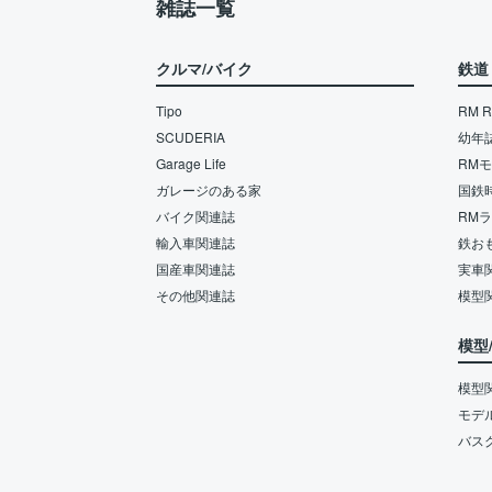
雑誌一覧
クルマ/バイク
鉄道
Tipo
RM Re
SCUDERIA
幼年
Garage Life
RM
ガレージのある家
国鉄
バイク関連誌
RM
輸入車関連誌
鉄お
国産車関連誌
実車
その他関連誌
模型
模型
模型
モデ
バス