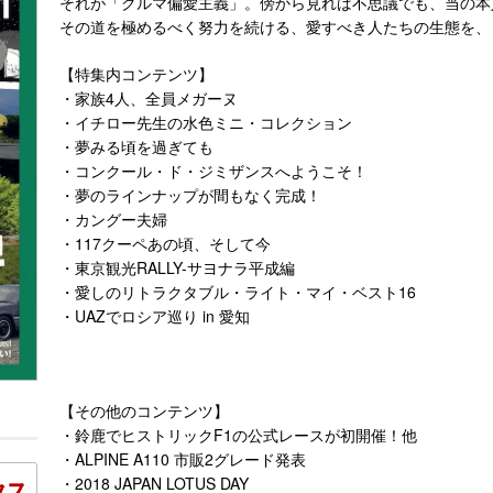
それが「クルマ偏愛主義」。傍から見れば不思議でも、当の本
その道を極めるべく努力を続ける、愛すべき人たちの生態を、
【特集内コンテンツ】
・家族4人、全員メガーヌ
・イチロー先生の水色ミニ・コレクション
・夢みる頃を過ぎても
・コンクール・ド・ジミザンスへようこそ！
・夢のラインナップが間もなく完成！
・カングー夫婦
・117クーペあの頃、そして今
・東京観光RALLY-サヨナラ平成編
・愛しのリトラクタブル・ライト・マイ・ベスト16
・UAZでロシア巡り in 愛知
【その他のコンテンツ】
・鈴鹿でヒストリックF1の公式レースが初開催！他
・ALPINE A110 市販2グレード発表
・2018 JAPAN LOTUS DAY