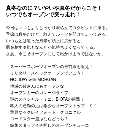
真冬なのに？いやいや真冬だからこそ！
いつでもオープンで突っ走れ！
今日はいつもよりしっかり着込んでコクピットに座る。
季節は真冬だけど、敢えてルーフを開けて走ってみる。
いつもとは違った風景が頭上に広がると、
肌を刺す冷気もなんだか気持ちよくなってくる。
さあ、今こそオープンにして出かけようではないか。
・スーパースポーツオープンの最前線を追え！
・ミリタリースペックオープンでいこう！
・HOLIDAY with MORGAN
・地域の皆さんにもオープンな
オープンカーのガレージライフ
・謎のスペシャル・ミニ、BIOTAの衝撃！
・粋人の通勤の足は希少なオープントップ・ミニ
・華麗なるクレイフォード・クロニクル
・ロードスター選ぶならどっち？
・編集スタッフイチ押しのオープンチューコ