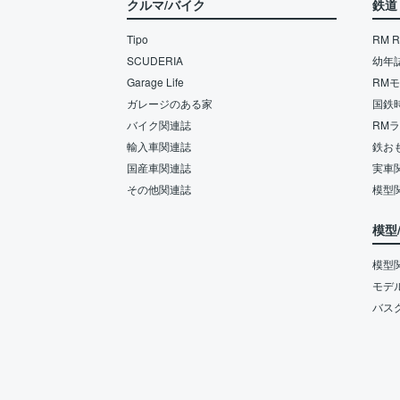
クルマ/バイク
鉄道
Tipo
RM Re
SCUDERIA
幼年
Garage Life
RM
ガレージのある家
国鉄
バイク関連誌
RM
輸入車関連誌
鉄お
国産車関連誌
実車
その他関連誌
模型
模型
模型
モデ
バス