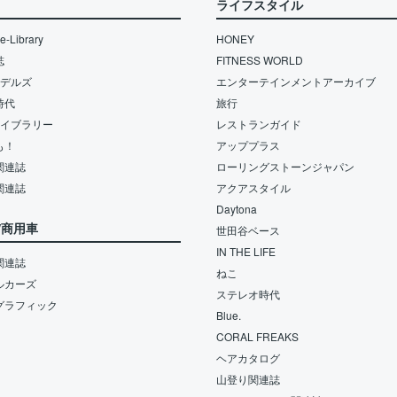
ライフスタイル
-Library
HONEY
誌
FITNESS WORLD
モデルズ
エンターテインメントアーカイブ
時代
旅行
ライブラリー
レストランガイド
も！
アッププラス
関連誌
ローリングストーンジャパン
関連誌
アクアスタイル
Daytona
/商用車
世田谷ベース
IN THE LIFE
関連誌
ねこ
ルカーズ
ステレオ時代
グラフィック
Blue.
CORAL FREAKS
ヘアカタログ
山登り関連誌