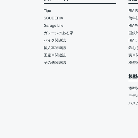
Tipo
RM Re
SCUDERIA
幼年
Garage Life
RM
ガレージのある家
国鉄
バイク関連誌
RM
輸入車関連誌
鉄お
国産車関連誌
実車
その他関連誌
模型
模型
模型
モデ
バス