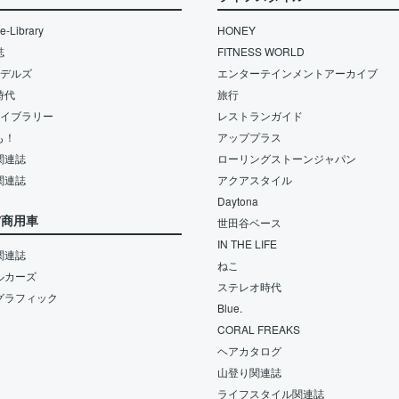
-Library
HONEY
誌
FITNESS WORLD
モデルズ
エンターテインメントアーカイブ
時代
旅行
ライブラリー
レストランガイド
も！
アッププラス
関連誌
ローリングストーンジャパン
関連誌
アクアスタイル
Daytona
/商用車
世田谷ベース
IN THE LIFE
関連誌
ねこ
ルカーズ
ステレオ時代
グラフィック
Blue.
CORAL FREAKS
ヘアカタログ
山登り関連誌
ライフスタイル関連誌