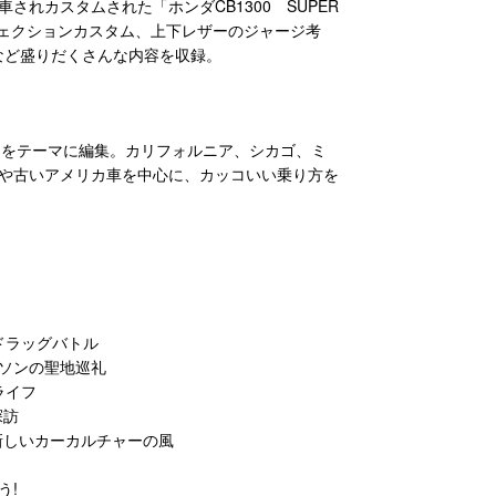
れカスタムされた「ホンダCB1300 SUPER
ジェクションカスタム、上下レザーのジャージ考
など盛りだくさんな内容を収録。
ッド」をテーマに編集。カリフォルニア、シカゴ、ミ
や古いアメリカ車を中心に、カッコいい乗り方を
たドラッグバトル
ビッドソンの聖地巡礼
ライフ
探訪
ス発、新しいカーカルチャーの風
う!