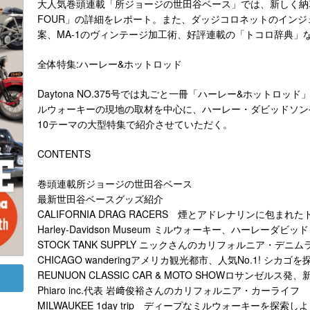
大人気巻頭連載「所ジョージの世田谷ベース」では、新しく納車さ
FOUR」の詳細をレポート。また、ダッジコロネットのイン
案、MA-1のヴィンテージ加工術、好評連載の「トコロ辞典」
全体特集:ハーレー&ホットロッド
Daytona NO.375号では丸ごと一冊「ハーレー&ホットロ
ルウォーキーの現地の取材を中心に、ハーレー・ダビッドソン
10テーマの大型特集で紹介させていただく。
CONTENTS
巻頭連載所ジョージの世田谷ベース
最新世田谷ベースグッズ紹介
CALIFORNIA DRAG RACERS 煙とアドレナリンに包まれ
Harley-Davidson Museum ミルウォーキー、ハーレーダ
STOCK TANK SUPPLY ニックさんのカリフォルニア・デニム
CHICAGO wanderingアメリカ観光都市、人気No.1! シカゴを
REUNUON CLASSIC CAR & MOTO SHOWロサンゼル
Phiaro inc.代表 岩﨑俊裕さんのカリフォルニア・カーライフ
MILWAUKEE 1day trip ディープなミルウォーキーを探索しよ