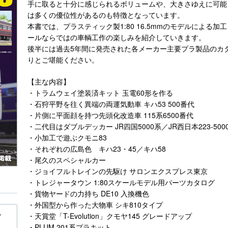
手に取ると十分に感じられるボリュームや、大きさゆえに可能と
は多くの優位性があるのも特徴となっています。
本書では、プラスティック製1:80 16.5mmのモデルによ
ールならではの車輌工作の楽しみを紹介していきます。
後半には過去5年間に発売された各メーカー主要プラ製品のカタ
りとご堪能ください。
【主な内容】
・トラムウェイ塗装済キット 玉電60形を作る
・石狩平野を往く異端の両運気動車 キハ53 500番代
・片側に平面顔を持つ先頭化改造車 115系6500番代
・二代目はダブルデッカー JR四国5000系／JR西日本223-5
・小加工で遊ぶクモニ83
・それぞれの広島色 キハ23・45／キハ58
・尾久のスペシャルカー
・ジョイフルトレインの先駆け サロンエクスプレス東京
・トレジャータウン 1:80スケールモデル用パーツカタログ
・貨物ヤードの力持ち DE10 入換機色
・外国型から作った大物車 シキ810タイプ
・天賞堂「T-Evolution」クモヤ145 グレードアップ
・PLUM 201系プラキット