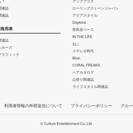
も！
アッププラス
関連誌
ローリングストーンジャパン
関連誌
アクアスタイル
Daytona
/商用車
世田谷ベース
IN THE LIFE
関連誌
ねこ
ルカーズ
ステレオ時代
グラフィック
Blue.
CORAL FREAKS
ヘアカタログ
山登り関連誌
ライフスタイル関連誌
利用者情報の外部送信について
プライバシーポリシー
グルー
© Culture Entertainment Co.,Ltd.