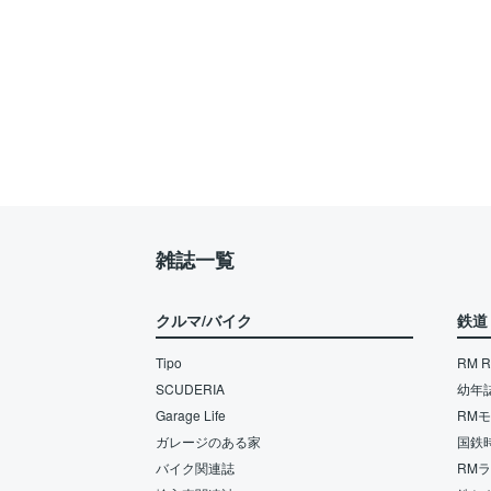
雑誌一覧
クルマ/バイク
鉄道
Tipo
RM Re
SCUDERIA
幼年
Garage Life
RM
ガレージのある家
国鉄
バイク関連誌
RM