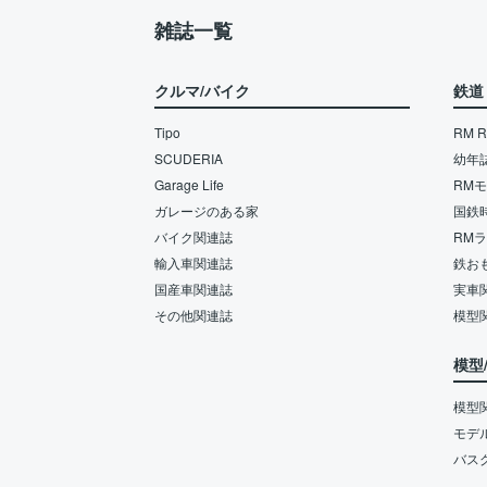
雑誌一覧
クルマ/バイク
鉄道
Tipo
RM Re
SCUDERIA
幼年
Garage Life
RM
ガレージのある家
国鉄
バイク関連誌
RM
輸入車関連誌
鉄お
国産車関連誌
実車
その他関連誌
模型
模型
模型
モデ
バス