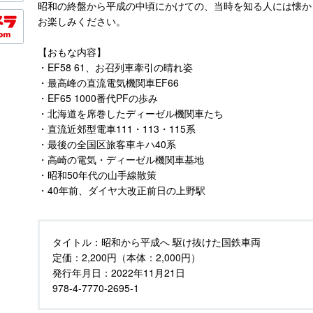
昭和の終盤から平成の中頃にかけての、当時を知る人には懐か
お楽しみください。
【おもな内容】
・EF58 61、お召列車牽引の晴れ姿
・最高峰の直流電気機関車EF66
・EF65 1000番代PFの歩み
・北海道を席巻したディーゼル機関車たち
・直流近郊型電車111・113・115系
・最後の全国区旅客車キハ40系
・高崎の電気・ディーゼル機関車基地
・昭和50年代の山手線散策
・40年前、ダイヤ大改正前日の上野駅
タイトル：
昭和から平成へ 駆け抜けた国鉄車両
定価：
2,200円（本体：2,000円）
発行年月日：
2022年11月21日
978-4-7770-2695-1