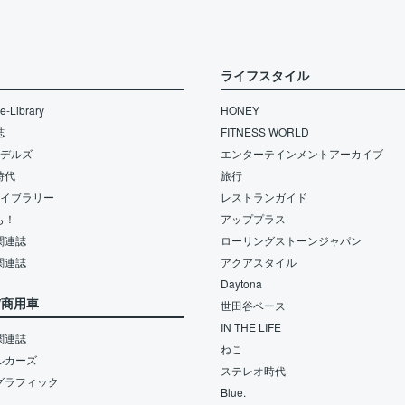
ライフスタイル
-Library
HONEY
誌
FITNESS WORLD
モデルズ
エンターテインメントアーカイブ
時代
旅行
ライブラリー
レストランガイド
も！
アッププラス
関連誌
ローリングストーンジャパン
関連誌
アクアスタイル
Daytona
/商用車
世田谷ベース
IN THE LIFE
関連誌
ねこ
ルカーズ
ステレオ時代
グラフィック
Blue.