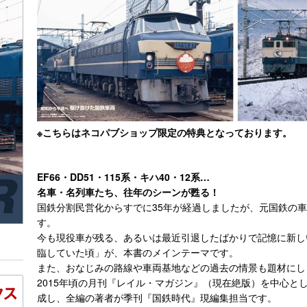
※こちらはネコパブショップ限定の特典となっております。
EF66・DD51・115系・キハ40・12系…
名車・名列車たち、往年のシーンが甦る！
国鉄分割民営化からすでに35年が経過しましたが、元国鉄の
す。
今も現役車が残る、あるいは最近引退したばかりで記憶に新し
臨していた頃」が、本書のメインテーマです。
また、おなじみの路線や車両基地などの過去の情景も題材にし
2015年頃の月刊『レイル・マガジン』（現在絶版）を中心と
成し、全編の著者が季刊『国鉄時代』現編集担当です。