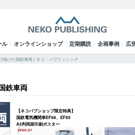
ール
オンラインショップ
定期購読
企画事例
広
け抜けた国鉄車両 | ネコ・パブリッシング
国鉄車両
【ネコパブショップ限定特典】
国鉄電気機関車EF66、EF65
A3判両面印刷ポスター