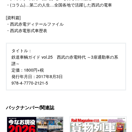
・(コラム)…第二の人生…全国各地で活躍した西武の電車
[資料篇]
・西武赤電ディテールファイル
・西武赤電形式車歴表
タイトル：
鉄道車輌ガイド vol.25 西武の赤電時代 ～3扉通勤車の系
譜～
定価：
1800円+税
発行年月日：
2017年8月3日
978-4-7770-2121-5
バックナンバー/関連誌