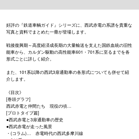
好評の『鉄道車輌ガイド』シリーズに、西武赤電の系譜を貴重な
写真と資料でまとめた一冊が登場します。
戦後復興期～高度経済成長期の大量輸送を支えた国鉄血統の旧性
能車から、カルダン駆動の高性能車601・701系に至るまでを各
形式ごとに詳しく紹介。
また、101系以降の西武3扉通勤車の各形式についても併せて紹
介します。
《目次》
[巻頭グラフ]
西武赤電と仲間たち 現役の頃…
[プロトタイプ篇]
●西武赤電と3扉通勤車の歴史
●西武赤電が走った風景
・(コラム)… 赤電時代の西武多摩川線