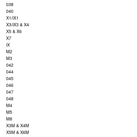
038
040
X1/iX1
X3/iX3 & X4
X5 & X6
X7
iX
M2
M3
042
044
045
046
047
048
M4
M5
M8
X3M & X4M
X5M & X6M