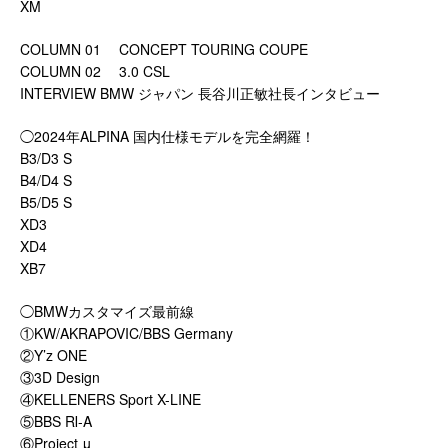
XM
COLUMN 01 CONCEPT TOURING COUPE
COLUMN 02 3.0 CSL
INTERVIEW BMW ジャパン 長谷川正敏社長インタビュー
◯2024年ALPINA 国内仕様モデルを完全網羅！
B3/D3 S
B4/D4 S
B5/D5 S
XD3
XD4
XB7
◯BMWカスタマイズ最前線
①KW/AKRAPOVIC/BBS Germany
②Y’z ONE
③3D Design
④KELLENERS Sport X-LINE
⑤BBS RⅠ-A
⑥Project μ