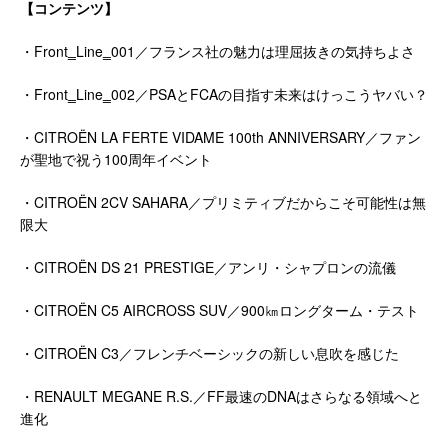
【コンテンツ】
・Front‗Line‗001／フランス社の魅力は理屈抜きの気持ちよさ
・Front‗Line‗002／PSAとFCAの目指す未来はけっこうヤバい？
・CITROËN LA FERTE VIDAME 100th ANNIVERSARY／ファン
が聖地で祝う100周年イベント
・CITROËN 2CV SAHARA／プリミティブだからこそ可能性は無
限大
・CITROËN DS 21 PRESTIGE／アンリ・シャプロンの流儀
・CITROËN C5 AIRCROSS SUV／900㎞ロングターム・テスト
・CITROËN C3／フレンチベーシックの新しい息吹を感じた
・RENAULT MEGANE R.S.／FF最速のDNAはさらなる領域へと
進化