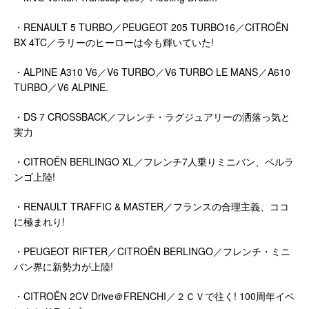
・RENAULT 5 TURBO／PEUGEOT 205 TURBO16／CITROËN
BX 4TC／ラリーのヒーローは今も輝いていた!
・ALPINE A310 V6／V6 TURBO／V6 TURBO LE MANS／A610
TURBO／V6 ALPINE.
・DS 7 CROSSBACK／フレンチ・ラグジュアリーの洒落っ気と
実力
・CITROËN BERLINGO XL／フレンチ7人乗りミニバン、ベルラ
ンゴ上陸!
・RENAULT TRAFFIC & MASTER／フランスの合理主義、ココ
に極まれり!
・PEUGEOT RIFTER／CITROËN BERLINGO／フレンチ・ミニ
バン界に新勢力が上陸!
・CITROËN 2CV Drive＠FRENCHI／２ＣＶで往く! 100周年イベ