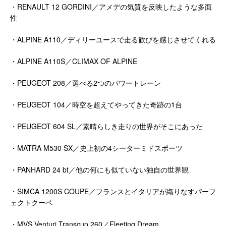
・RENAULT 12 GORDINI／アメデの気質を反映したような多面
性
・ALPINE A110／ディリーユースで走る歓びを感じさせてくれる
・ALPINE A110S／CLIMAX OF ALPINE
・PEUGEOT 208／選べる2つのパワートレーン
・PEUGEOT 104／時空を超えてやってきた奇跡の1台
・PEUGEOT 604 SL／素晴らしき走りの世界がそこにあった
・MATRA M530 SX／史上初の4シーターミドスポーツ
・PANHARD 24 bt／他の何にも似ていない独自の世界観
・SIMCA 1200S COUPE／フランスとイタリアが織りなすパーフ
ェクトクーペ
・MVS Venturi Transcup 260／Fleeting Dream