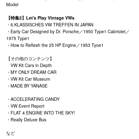
Model
【特集2】Let's Play Vintage VWs
・6.KLASSISCHES VW TREFFEN IN JAPAN
・Early Car Designed by Dr. Porsche／1950 Type1 Cabriolet／
1975 Type1
・How to Reflesh the 25 HP Engine／1953 Tyoe1
【その他のコンテンツ】
VW Kit Cars in Depth
・MY ONLY DREAM CAR
・VW Kit Car Museum
・MADE BY YANASE
・ACCELERATING CANDY
・VW Event Report
・FLAT 4 ENGINE INTO THE SKY!
・Really Deluxe Bus
など