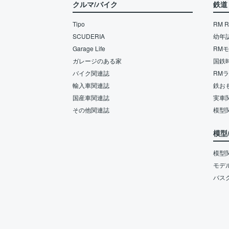
クルマ/バイク
鉄道
Tipo
RM Re
SCUDERIA
幼年
Garage Life
RM
ガレージのある家
国鉄
バイク関連誌
RM
輸入車関連誌
鉄お
国産車関連誌
実車
その他関連誌
模型
模型
模型
モデ
バス