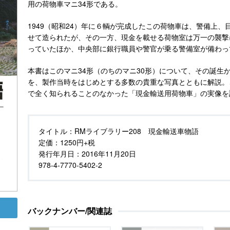
用の荷物車マニ34形である。
1949（昭和24）年に６輌が完成したこの荷物車は、警備上
せて造られたが、その一方、現金を載せる荷物室は万一の襲撃
っていたほか、中央部に銀行職員や警官が乗る警備室が備わっ
本書はこのマニ34形（のちのマニ30形）について、その誕生
を、製作当時をはじめとする多数の貴重な写真とともに解説。
で全く知られることのなかった「現金輸送用荷物車」の実像を
タイトル：
RMライブラリー208 現金輸送車物語
定価：
1250円+税
発行年月日：
2016年11月20日
978-4-7770-5402-2
バックナンバー/関連誌