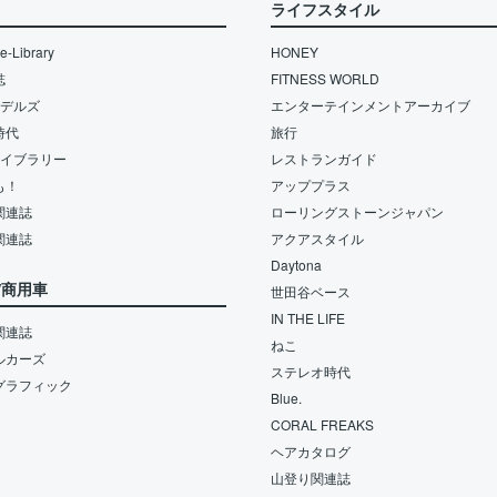
ライフスタイル
-Library
HONEY
誌
FITNESS WORLD
モデルズ
エンターテインメントアーカイブ
時代
旅行
ライブラリー
レストランガイド
も！
アッププラス
関連誌
ローリングストーンジャパン
関連誌
アクアスタイル
Daytona
/商用車
世田谷ベース
IN THE LIFE
関連誌
ねこ
ルカーズ
ステレオ時代
グラフィック
Blue.
CORAL FREAKS
ヘアカタログ
山登り関連誌