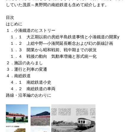
していた茂原～奥野間の南総鉄道も含めて紹介します。
目次
はじめに
１．小湊鐵道のヒストリー
１．１ 大正期以前の房総半島鉄道事情と小湊鐵道の開業y
１．２ 上総中野―小湊間延長断念および幻の新線計画
１．３ 開業から昭和戦前、戦中期までの状況
１．４ 戦後の動向 気動車増備と形式統一化
２．施設のあらまし
３．運行と列車の変遷
４．南総鉄道
４．１ 南総鉄道小史
４．２ 南総鉄道の車両
路線・沿革編のおわりに