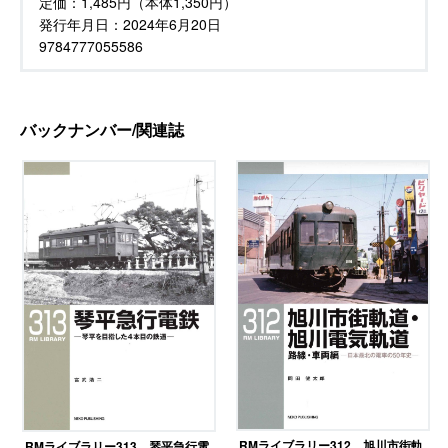
定価：
1,485円（本体1,350円）
発行年月日：
2024年6月20日
9784777055586
バックナンバー/関連誌
RMライブラリー312 旭川市街軌
RMライブラリー313 琴平急行電