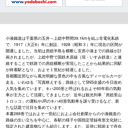
小湊鐵道は千葉県の五井～上総中野間39.1kmを結ぶ非電化私鉄
で、1917（大正6）年に創設、1928（昭和３）年に現在の区間が
開通しました。当初は房総半島を横断し安房小湊までの路線が計
画されましたが、上総中野で国鉄木原線（現・いすみ鉄道）と連
絡することで鉄路での房総横断が実現したことから結果的に同駅
が終着駅となり、およそ１世紀が経過しました。
首都圏近郊ながら風光明媚な景色の中を古風なディーゼルカーが
走る、いわゆる「写真映えする」路線としてSNS全盛の今日改め
人気を集めています。キハ200形と呼ばれるおよそ60年前の気動
車が主力として活躍してきましたが、近年は観光列車「房総里山
トロッコ」の運転やJRのキハ40形気動車を譲り受けるなど、新
たな話題で注目を集めています。
本書288巻ではおよそ一世紀におよぶ会社創業からの小湊鐵道の
路線の生い立ちを中心に、各駅の様子や国指定登録有形文化財に
指定された建造物なども紹介します。また、近傍に戦前まで存在