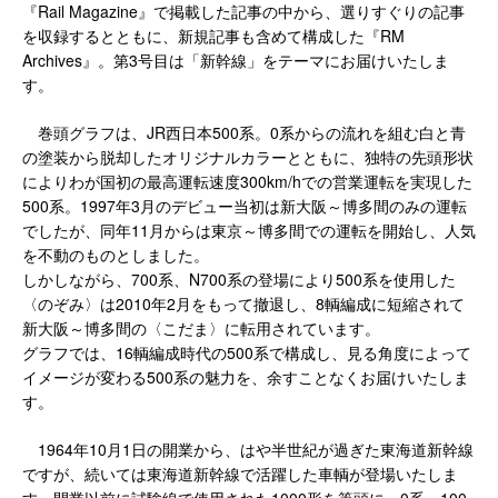
『Rail Magazine』で掲載した記事の中から、選りすぐりの記事
を収録するとともに、新規記事も含めて構成した『RM
Archives』。第3号目は「新幹線」をテーマにお届けいたしま
す。
巻頭グラフは、JR西日本500系。0系からの流れを組む白と青
の塗装から脱却したオリジナルカラーとともに、独特の先頭形状
によりわが国初の最高運転速度300km/hでの営業運転を実現した
500系。1997年3月のデビュー当初は新大阪～博多間のみの運転
でしたが、同年11月からは東京～博多間での運転を開始し、人気
を不動のものとしました。
しかしながら、700系、N700系の登場により500系を使用した
〈のぞみ〉は2010年2月をもって撤退し、8輌編成に短縮されて
新大阪～博多間の〈こだま〉に転用されています。
グラフでは、16輌編成時代の500系で構成し、見る角度によって
イメージが変わる500系の魅力を、余すことなくお届けいたしま
す。
1964年10月1日の開業から、はや半世紀が過ぎた東海道新幹線
ですが、続いては東海道新幹線で活躍した車輌が登場いたしま
す。開業以前に試験線で使用された1000形を筆頭に、0系、100