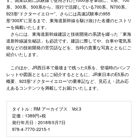
系、300系、500系から、現行で活躍している700系、N700系、
923形“ドクターイエロー”、さらには高速試験車の955
形“300X”に至るまで、東海道新幹線を駆け抜けた名優のヒストリ
ーを掲載いたします。
さらには、東海道新幹線建設と技術開発の系譜を綴った「東海
道新幹線誕生秘話」も必読です。建設に際してや、台車や電気系
統などの技術開発の苦労話などを、当時の貴重な写真とともにご
紹介いたします。
このほか、JR西日本で最後まで残った0系を、登場時のパンフ
レットや図面とともにご紹介するとともに、JR東日本のE5系の
概要、923形“ドクターイエロー”の乗車記など、見応え・読み応
えあるコンテンツを満載してお届けいたします。
タイトル：
RM アーカイブス Vol.3
定価：
1389円+税
発行年月日：
2018年5月7日
978-4-7770-2215-1