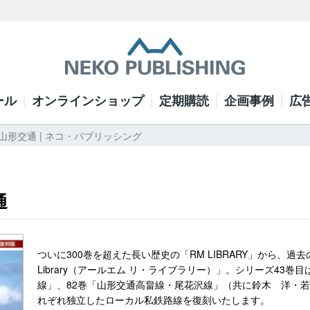
ール
オンラインショップ
定期購読
企画事例
広
y 43 山形交通 | ネコ・パブリッシング
通
ついに300巻を超えた長い歴史の「RM LIBRARY」から、過去
Library（アールエム リ・ライブラリー）」。シリーズ43巻
線」、82巻「山形交通高畠線・尾花沢線」（共に鈴木 洋・若
れぞれ独立したローカル私鉄路線を復刻いたします。