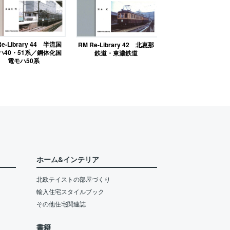
Re-Library 44 半流国
RM Re-Library 42 北恵那
ハ40・51系／鋼体化国
鉄道・東濃鉄道
電モハ50系
ホーム&インテリア
北欧テイストの部屋づくり
輸入住宅スタイルブック
その他住宅関連誌
書籍