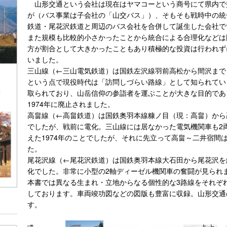
山形交通という会社は現在はヤマコーという商号にて県内で
が（バス事業は子会社の「山交バス」）、そもそも戦時中の統
鉄道・尾花沢鉄道と周辺のバス会社を合併して誕生した会社で
また規模も比較的小さかったことから統合による合理化などは
方が割合として大きかったこともあり積極的な投資は行われずに
いました。
三山線（←三山電気鉄道）は国鉄左沢線羽前高松から間沢まで
という点で現役時代は「訪問しづらい路線」として知られてい
取られており、山岳信仰の参詣者を運ぶことが大きな目的であ
1974年に廃止されました。
高畠線（←高畠鉄道）は国鉄奥羽本線糠ノ目（現：高畠）から
でしたが、戦前に電化。三山線には居なかった電気機関車も2
えた1974年のことでしたが、それに先立って高畠～二井宿間
た。
尾花沢線（←尾花沢鉄道）は国鉄奥羽本線大石田から尾花沢を
化でした。非常に小型の2軸ディーゼル機関車の奮闘が見られま
本書では異なる生まれ・立地からなる個性的な3路線をそれぞ
しております。車両竣功図などの図版も豊富に収録。山形交通
す。