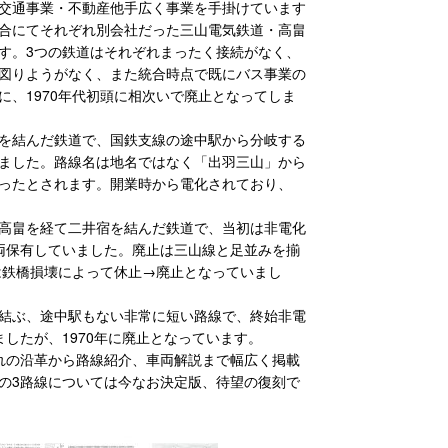
交通事業・不動産他手広く事業を手掛けています
合にてそれぞれ別会社だった三山電気鉄道・高畠
す。3つの鉄道はそれぞれまったく接続がなく、
図りようがなく、また統合時点で既にバス事業の
、1970年代初頭に相次いで廃止となってしま
を結んだ鉄道で、国鉄支線の途中駅から分岐する
ました。路線名は地名ではなく「出羽三山」から
ったとされます。開業時から電化されており、
高畠を経て二井宿を結んだ鉄道で、当初は非電化
両保有していました。廃止は三山線と足並みを揃
は鉄橋損壊によって休止→廃止となっていまし
結ぶ、途中駅もない非常に短い路線で、終始非電
したが、1970年に廃止となっています。
れの沿革から路線紹介、車両解説まで幅広く掲載
の3路線については今なお決定版、待望の復刻で