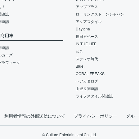
も！
アッププラス
関連誌
ローリングストーンジャパン
関連誌
アクアスタイル
Daytona
/商用車
世田谷ベース
IN THE LIFE
関連誌
ねこ
ルカーズ
ステレオ時代
グラフィック
Blue.
CORAL FREAKS
ヘアカタログ
山登り関連誌
ライフスタイル関連誌
利用者情報の外部送信について
プライバシーポリシー
グルー
© Culture Entertainment Co.,Ltd.