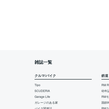
雑誌一覧
クルマ/バイク
鉄道
Tipo
RM Re
SCUDERIA
幼年
Garage Life
RM
ガレージのある家
国鉄
バイク関連誌
RM