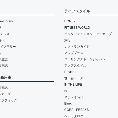
ライフスタイル
-Library
HONEY
誌
FITNESS WORLD
モデルズ
エンターテインメントアーカイブ
時代
旅行
ライブラリー
レストランガイド
も！
アッププラス
関連誌
ローリングストーンジャパン
関連誌
アクアスタイル
Daytona
/商用車
世田谷ベース
IN THE LIFE
関連誌
ねこ
ルカーズ
ステレオ時代
グラフィック
Blue.
CORAL FREAKS
ヘアカタログ