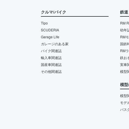
クルマ/バイク
鉄道
Tipo
RM Re
SCUDERIA
幼年
Garage Life
RM
ガレージのある家
国鉄
バイク関連誌
RM
輸入車関連誌
鉄お
国産車関連誌
実車
その他関連誌
模型
模型
模型
モデ
バス