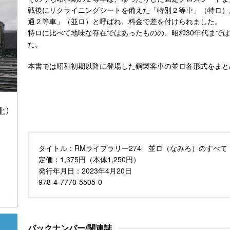
戦後にリクライニングシートを備えた「特別２等車」（特ロ）
通２等車」（並ロ）と呼ばれ、料金で差を付けられました。
特ロに比べて地味な存在ではあったものの、昭和30年代まで
た。
本書では昭和初期以降に登場した鋼製客車の並ロ各形式をまと
タイトル：
RMライブラリー274 並ロ（なみろ）のすべて
定価：
1,375円（本体1,250円）
発行年月日：
2023年4月20日
978-4-7770-5505-0
バックナンバー/関連誌