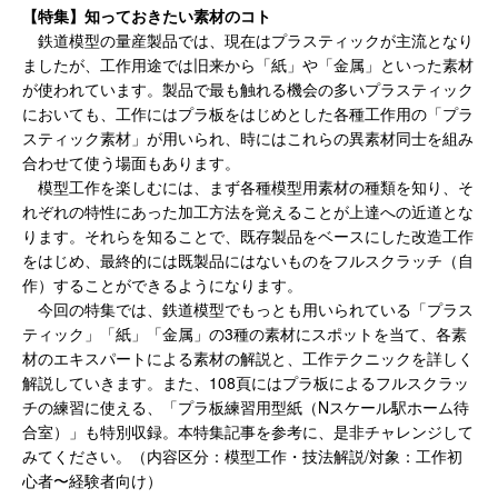
【特集】知っておきたい素材のコト
鉄道模型の量産製品では、現在はプラスティックが主流となり
ましたが、工作用途では旧来から「紙」や「金属」といった素材
が使われています。製品で最も触れる機会の多いプラスティック
においても、工作にはプラ板をはじめとした各種工作用の「プラ
スティック素材」が用いられ、時にはこれらの異素材同士を組み
合わせて使う場面もあります。
模型工作を楽しむには、まず各種模型用素材の種類を知り、そ
れぞれの特性にあった加工方法を覚えることが上達への近道とな
ります。それらを知ることで、既存製品をベースにした改造工作
をはじめ、最終的には既製品にはないものをフルスクラッチ（自
作）することができるようになります。
今回の特集では、鉄道模型でもっとも用いられている「プラス
ティック」「紙」「金属」の3種の素材にスポットを当て、各素
材のエキスパートによる素材の解説と、工作テクニックを詳しく
解説していきます。また、108頁にはプラ板によるフルスクラッ
チの練習に使える、「プラ板練習用型紙（Nスケール駅ホーム待
合室）」も特別収録。本特集記事を参考に、是非チャレンジして
みてください。（内容区分：模型工作・技法解説/対象：工作初
心者〜経験者向け）