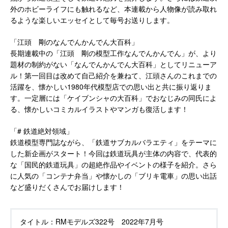
外のホビーライフにも触れるなど、本連載から人物像が読み取れ
るような楽しいエッセイとして毎号お送りします。
「江頭 剛のなんでんかんでん大百科」
長期連載中の「江頭 剛の模型工作なんでんかんでん」が、より
題材の制約がない「なんでんかんでん大百科」としてリニューア
ル！第一回目は改めて自己紹介を兼ねて、江頭さんのこれまでの
活躍を、懐かしい1980年代模型店での思い出と共に振り返りま
す。一定層には「ケイブンシャの大百科」でおなじみの同氏によ
る、懐かしいコミカルイラストやマンガも復活します！
「# 鉄道絶対領域」
鉄道模型専門誌ながら、「鉄道サブカルバラエティ」をテーマに
した新企画がスタート！今回は鉄道玩具が主体の内容で、代表的
な「国民的鉄道玩具」の超絶作品やイベントの様子を紹介。さら
に人気の「コンテナ弁当」や懐かしの「ブリキ電車」の思い出話
など盛りだくさんでお届けします！
タイトル：
RMモデルズ322号 2022年7月号