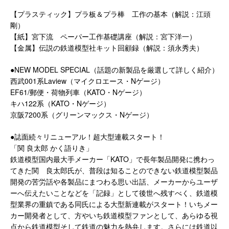
【プラスティック】プラ板＆プラ棒 工作の基本（解説：江頭
剛）
【紙】宮下流 ペーパー工作基礎講座（解説：宮下洋一）
【金属】伝説の鉄道模型社キット回顧録（解説：須永秀夫）
●NEW MODEL SPECIAL（話題の新製品を厳選して詳しく紹介）
西武001系Laview（マイクロエース・Nゲージ）
EF61/郵便・荷物列車（KATO・Nゲージ）
キハ122系（KATO・Nゲージ）
京阪7200系（グリーンマックス・Nゲージ）
●誌面続々リニューアル！超大型連載スタート！
「関 良太郎 かく語りき」
鉄道模型国内最大手メーカー「KATO」で長年製品開発に携わっ
てきた関 良太郎氏が、普段は知ることのできない鉄道模型製品
開発の苦労話や各製品にまつわる思い出話、メーカーからユーザ
ーへ伝えたいことなどを「記録」として後世へ残すべく、鉄道模
型業界の重鎮である同氏による大型新連載がスタート！いちメー
カー開発者として、方やいち鉄道模型ファンとして、あらゆる視
点から鉄道模型そして鉄道の魅力を熱弁します。さらには鉄道以