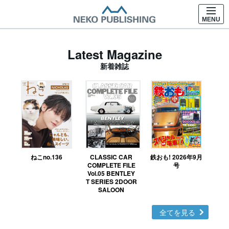
MENU
Latest Magazine
新着雑誌
ねこno.136
CLASSIC CAR
鉄おも! 2026年9月
Ｎ
COMPLETE FILE
号
Vol.05 BENTLEY
MO
T SERIES 2DOOR
SALOON
全てを見る