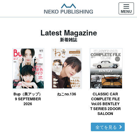
MENU
Latest Magazine
新着雑誌
Bup（美アップ）
ねこno.136
CLASSIC CAR
鉄お
9 SEPTEMBER
COMPLETE FILE
2026
Vol.05 BENTLEY
T SERIES 2DOOR
SALOON
全てを見る