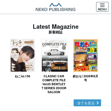
MENU
Latest Magazine
新着雑誌
ねこno.136
CLASSIC CAR
鉄おも! 2026年9月
Ｎ
COMPLETE FILE
号
Vol.05 BENTLEY
MO
T SERIES 2DOOR
SALOON
全てを見る