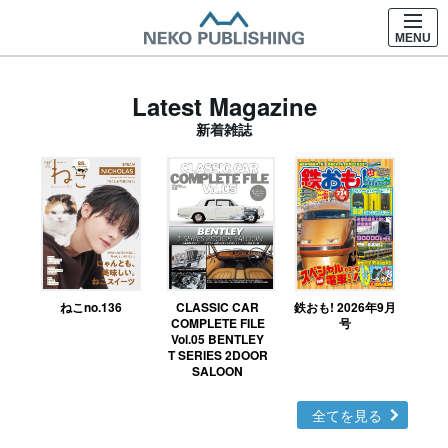
MENU
Latest Magazine
新着雑誌
ねこno.136
CLASSIC CAR
鉄おも! 2026年9月
Ｎ
COMPLETE FILE
号
Vol.05 BENTLEY
MO
T SERIES 2DOOR
SALOON
全てを見る