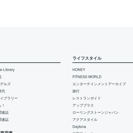
ライフスタイル
-Library
HONEY
誌
FITNESS WORLD
モデルズ
エンターテインメントアーカイブ
時代
旅行
ライブラリー
レストランガイド
も！
アッププラス
関連誌
ローリングストーンジャパン
関連誌
アクアスタイル
Daytona
/商用車