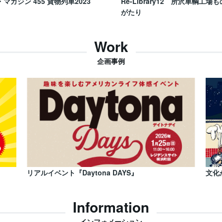
・マガジン 455 貨物列車2023
Re-Library12 所沢車輌工場も
がたり
Work
企画事例
リアルイベント『Daytona DAYS』
文化
Information
インフォメーション