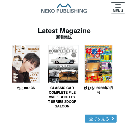
MENU
Latest Magazine
新着雑誌
ねこno.136
CLASSIC CAR
鉄おも! 2026年9月
Ｎ
COMPLETE FILE
号
Vol.05 BENTLEY
MO
T SERIES 2DOOR
SALOON
全てを見る