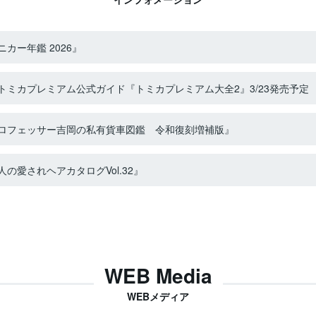
カー年鑑 2026』
ミカプレミアム公式ガイド『トミカプレミアム大全2』3/23発売予定
ロフェッサー吉岡の私有貨車図鑑 令和復刻増補版』
の愛されヘアカタログVol.32』
WEB Media
WEBメディア