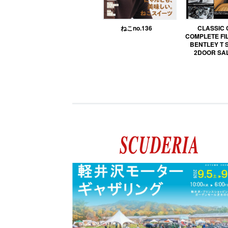
ねこno.136
CLASSIC
COMPLETE FIL
BENTLEY T 
2DOOR SA