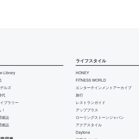
ライフスタイル
-Library
HONEY
誌
FITNESS WORLD
モデルズ
エンターテインメントアーカイブ
時代
旅行
ライブラリー
レストランガイド
も！
アッププラス
関連誌
ローリングストーンジャパン
関連誌
アクアスタイル
Daytona
/商用車