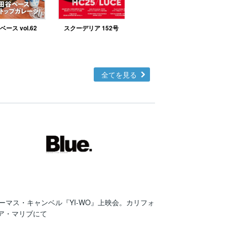
ース vol.62
スクーデリア 152号
北欧テイストの部屋づ
くりno.48
全てを見る