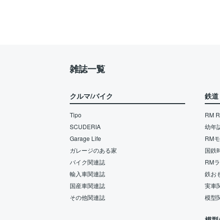
雑誌一覧
クルマ/バイク
鉄道
Tipo
RM Re
SCUDERIA
幼年
Garage Life
RM
ガレージのある家
国鉄
バイク関連誌
RM
輸入車関連誌
鉄お
国産車関連誌
実車
その他関連誌
模型
模型