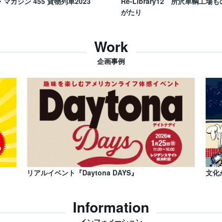
・マガジン 455 貨物列車2023
Re-Library12 所沢車輌工場も
がたり
Work
企画事例
リアルイベント『Daytona DAYS』
文化
Information
インフォメーション