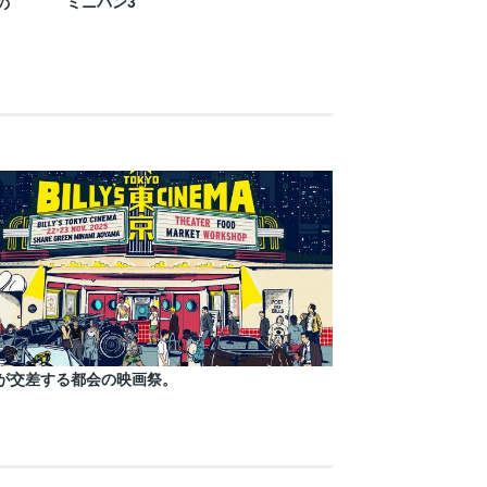
ミニバン3
の
が交差する都会の映画祭。