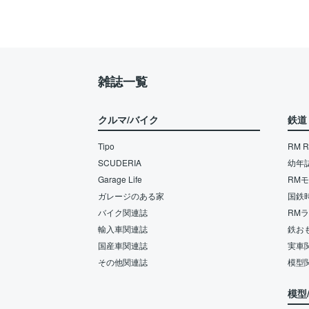
雑誌一覧
クルマ/バイク
鉄道
Tipo
RM Re
SCUDERIA
幼年
Garage Life
RM
ガレージのある家
国鉄
バイク関連誌
RM
輸入車関連誌
鉄お
国産車関連誌
実車
その他関連誌
模型
模型