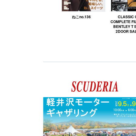
ねこno.136
CLASSIC
COMPLETE FIL
BENTLEY T 
2DOOR SA