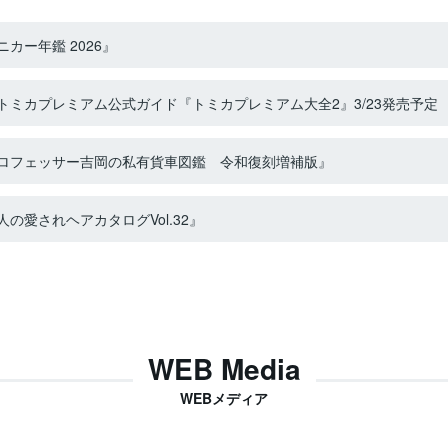
カー年鑑 2026』
ミカプレミアム公式ガイド『トミカプレミアム大全2』3/23発売予定
ロフェッサー吉岡の私有貨車図鑑 令和復刻増補版』
の愛されヘアカタログVol.32』
WEB Media
WEBメディア