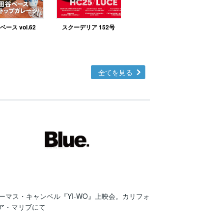
ース vol.62
スクーデリア 152号
北欧テイストの部屋づ
くりno.48
全てを見る