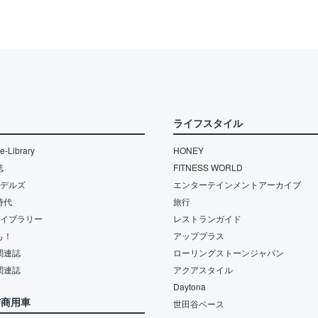
ライフスタイル
-Library
HONEY
誌
FITNESS WORLD
モデルズ
エンターテインメントアーカイブ
時代
旅行
ライブラリー
レストランガイド
も！
アッププラス
関連誌
ローリングストーンジャパン
関連誌
アクアスタイル
Daytona
/商用車
世田谷ベース