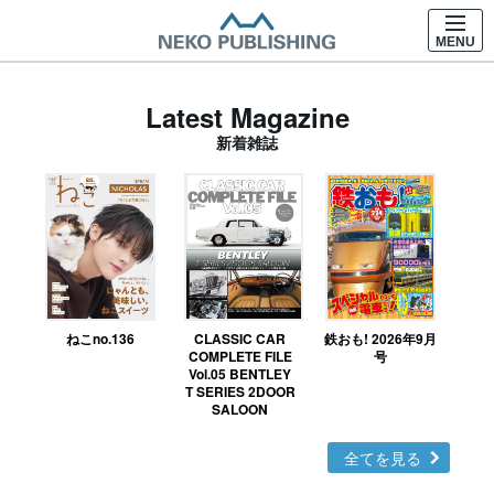
MENU
Latest Magazine
新着雑誌
ねこno.136
CLASSIC CAR
鉄おも! 2026年9月
Ｎ
COMPLETE FILE
号
Vol.05 BENTLEY
MO
T SERIES 2DOOR
SALOON
全てを見る