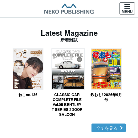
MENU
Latest Magazine
新着雑誌
ねこno.136
CLASSIC CAR
鉄おも! 2026年9月
Ｎ
COMPLETE FILE
号
Vol.05 BENTLEY
MO
T SERIES 2DOOR
SALOON
全てを見る