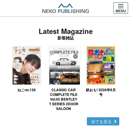
MENU
Latest Magazine
新着雑誌
ねこno.136
CLASSIC CAR
鉄おも! 2026年9月
Ｎ
COMPLETE FILE
号
Vol.05 BENTLEY
MO
T SERIES 2DOOR
SALOON
全てを見る