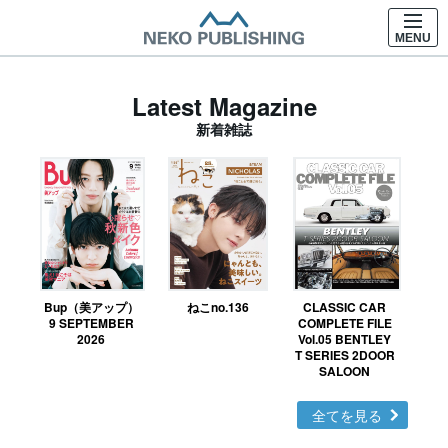
MENU
Latest Magazine
新着雑誌
Bup（美アップ）
ねこno.136
CLASSIC CAR
鉄お
9 SEPTEMBER
COMPLETE FILE
2026
Vol.05 BENTLEY
T SERIES 2DOOR
SALOON
全てを見る