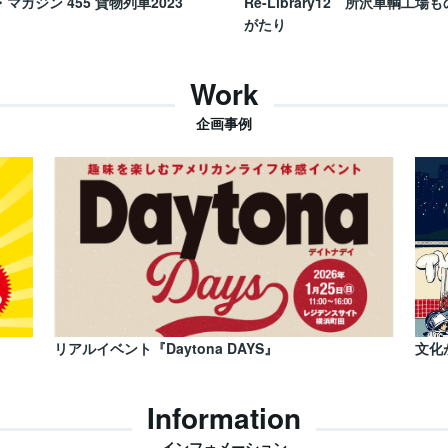
・マガジン 455 貨物列車2023
Re-Library12 所沢車輌工場も
がたり
Work
企画事例
リアルイベント『Daytona DAYS』
文化
Information
インフォメーション