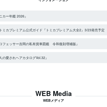
カー年鑑 2026』
ミカプレミアム公式ガイド『トミカプレミアム大全2』3/23発売予定
ロフェッサー吉岡の私有貨車図鑑 令和復刻増補版』
の愛されヘアカタログVol.32』
WEB Media
WEBメディア