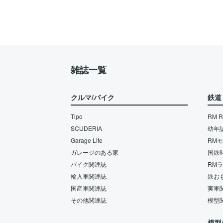
雑誌一覧
クルマ/バイク
鉄道
Tipo
RM Re
SCUDERIA
幼年
Garage Life
RM
ガレージのある家
国鉄
バイク関連誌
RM
輸入車関連誌
鉄お
国産車関連誌
実車
その他関連誌
模型
模型