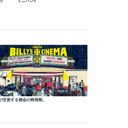
ミニバン3
の
が交差する都会の映画祭。