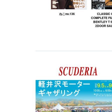
ねこno.136
CLASSIC
COMPLETE FIL
BENTLEY T 
2DOOR SA