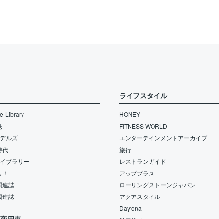
ライフスタイル
-Library
HONEY
誌
FITNESS WORLD
モデルズ
エンターテインメントアーカイブ
時代
旅行
ライブラリー
レストランガイド
も！
アッププラス
関連誌
ローリングストーンジャパン
関連誌
アクアスタイル
Daytona
/商用車