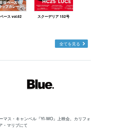
ース vol.62
スクーデリア 152号
北欧テイストの部屋づ
くりno.48
全てを見る