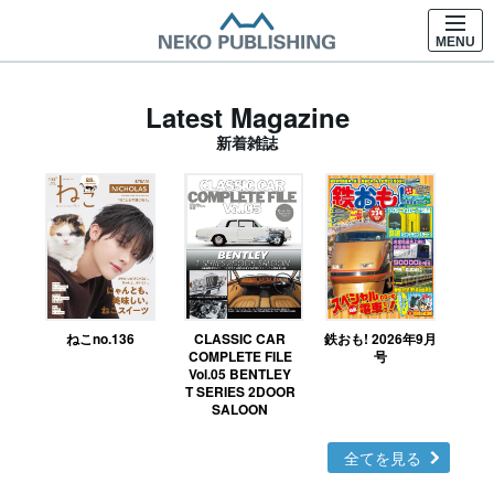
MENU
Latest Magazine
新着雑誌
ねこno.136
CLASSIC CAR
鉄おも! 2026年9月
Ｎ
COMPLETE FILE
号
Vol.05 BENTLEY
MO
T SERIES 2DOOR
SALOON
全てを見る