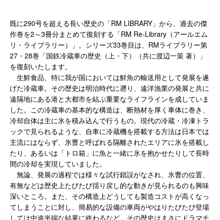
既に290号を超える長い歴史の「RM LIBRARY」から、過去の傑
作巻を2～3冊分まとめて復刻する「RM Re-Library（アールエム
リ・ライブラリー）」。シリーズ33巻目は、RMライブラリー第
27・28巻「国鉄冷蔵車の歴史（上・下）（共に渡辺一策 著）」
を復刻いたします。
生鮮食品、特に我が国においては鮮魚の輸送用として発展を遂
げた冷蔵車。その歴史は明治時代に遡り、遠洋漁業の発展と共に
遠隔地にある港と大都市を結ぶ重要なライフラインを成していま
した。この冷蔵車の基本的な構造は、断熱材を厚く車体に巻き、
冷却自体は主に氷を積み込んで行うもの。現代の冷蔵・冷凍トラ
ックで見られるような、自車に冷蔵機を搭載する方法は日本では
主流にはならず、氷曹と呼ばれる隔離されたエリアに氷を搭載し
たり、あるいは「トロ箱」に魚と一緒に氷を抱かせたりして長時
間の冷却を実現していました。
無論、発展の過程では様々な試行錯誤がなされ、氷曹の位置、
有無などは歴史上たびたび揺り戻し的な動きが見られるのも興味
深いところ。また、その構造上どうしても製造コストが高くなっ
てしまうことに対し、簡易的な設備の車両がやはりたびたび登場
しては中途半端な結果に終わるなど、その歴史はまさにドラマチ