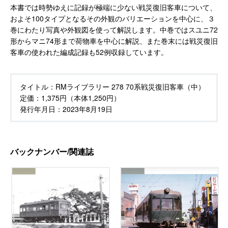
本書では時勢ゆえに記録が極端に少ない戦災復旧客車について、
およそ100タイプとなるその外観のバリエーションを中心に、３
巻にわたり写真や外観図を使って解説します。中巻ではスユニ72
形からマニ74形まで荷物車を中心に解説、また巻末には戦災復旧
客車の使われた編成記録も52例収録しています。
タイトル：
RMライブラリー 278 70系戦災復旧客車（中）
定価：
1,375円（本体1,250円）
発行年月日：
2023年8月19日
バックナンバー/関連誌