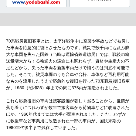
70系戦災復旧客車とは、太平洋戦争中に空襲や事故などで被災し
た車両を応急的に復旧させたものです。戦災で数千両にも及ぶ膨
大な車両を失った国鉄（当時は運輸省鉄道総局）では、戦後の輸
送量増大からくる輸送力の逼迫にも関わらず、資材や生産力の不
足などから、失った車両を新製車両だけで補うのは到底不可能で
した。そこで、被災車両のうち台車や台枠、車体など再利用可能
なものを流用したうえで応急的な復旧を行った70系戦災復旧客車
が、1950（昭和25）年までの間に376両が製造されました。
これら応急復旧の車両は接客設備が著しく劣ることから、世情が
落ち着くにつれわずか数年で旅客車から荷物車などに改造された
ほか、1960年代までには大半が廃車されました。ただ、わずか
に救援車など事業用に改造された一部の車両が、国鉄末期の
1980年代後半まで残存していました。