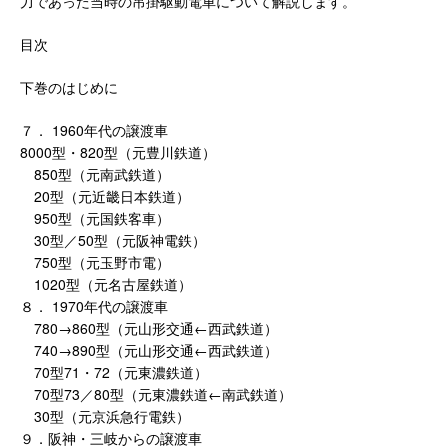
力であった当時の吊掛駆動電車について解説します。
目次
下巻のはじめに
７． 1960年代の譲渡車
8000型・820型（元豊川鉄道）
850型（元南武鉄道）
20型（元近畿日本鉄道）
950型（元国鉄客車）
30型／50型（元阪神電鉄）
750型（元玉野市電）
1020型（元名古屋鉄道）
８． 1970年代の譲渡車
780→860型（元山形交通←西武鉄道）
740→890型（元山形交通←西武鉄道）
70型71・72（元東濃鉄道）
70型73／80型（元東濃鉄道←南武鉄道）
30型（元京浜急行電鉄）
９．阪神・三岐からの譲渡車