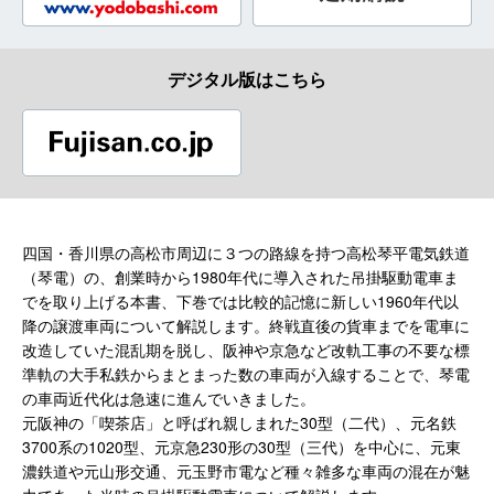
デジタル版はこちら
四国・香川県の高松市周辺に３つの路線を持つ高松琴平電気鉄道
（琴電）の、創業時から1980年代に導入された吊掛駆動電車ま
でを取り上げる本書、下巻では比較的記憶に新しい1960年代以
降の譲渡車両について解説します。終戦直後の貨車までを電車に
改造していた混乱期を脱し、阪神や京急など改軌工事の不要な標
準軌の大手私鉄からまとまった数の車両が入線することで、琴電
の車両近代化は急速に進んでいきました。
元阪神の「喫茶店」と呼ばれ親しまれた30型（二代）、元名鉄
3700系の1020型、元京急230形の30型（三代）を中心に、元東
濃鉄道や元山形交通、元玉野市電など種々雑多な車両の混在が魅