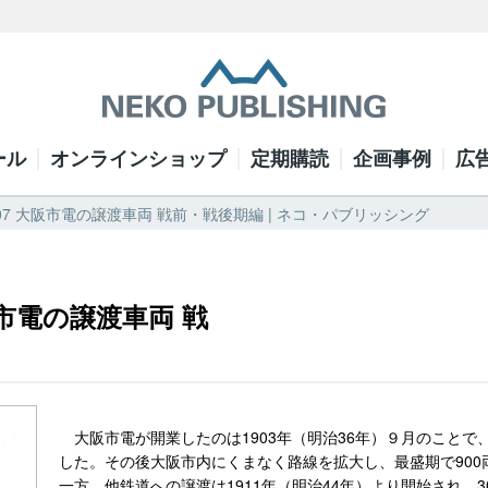
ール
オンラインショップ
定期購読
企画事例
広
07 大阪市電の譲渡車両 戦前・戦後期編 | ネコ・パブリッシング
市電の譲渡車両 戦
大阪市電が開業したのは1903年（明治36年）９月のことで
した。その後大阪市内にくまなく路線を拡大し、最盛期で90
一方、他鉄道への譲渡は1911年（明治44年）より開始され、