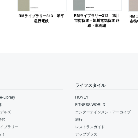
RMライブラリー312 旭川
RMライブラリー313 琴平
RM
市街軌道・旭川電気軌道 路
急行電鉄
市街
線・車両編
ライフスタイル
-Library
HONEY
誌
FITNESS WORLD
モデルズ
エンターテインメントアーカイブ
時代
旅行
ライブラリー
レストランガイド
も！
アッププラス