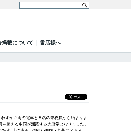
告掲載について
書店様へ
、わずか２両の電車と８名の乗務員から始まりま
0両を超える車両が活躍する大所帯となりました。
300両以上の車両が関東や四国・九州に至るま