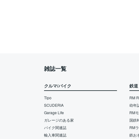
雑誌一覧
クルマ/バイク
鉄道
Tipo
RM Re
SCUDERIA
幼年
Garage Life
RM
ガレージのある家
国鉄
バイク関連誌
RM
輸入車関連誌
鉄お