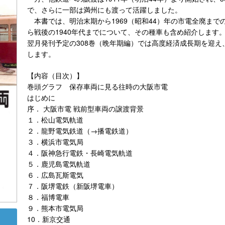
で、さらに一部は満州にも渡って活躍しました。
本書では、明治末期から1969（昭和44）年の市電全廃までの
ら戦後の1940年代までについて、その種車も含め紹介します
翌月発刊予定の308巻（晩年期編）では高度経済成長期を迎
します。
【内容（目次）】
巻頭グラフ 保存車両に見る往時の大阪市電
はじめに
序． 大阪市電 戦前型車両の譲渡背景
１．松山電気軌道
２．龍野電気鉄道（→播電鉄道）
３．横浜市電気局
４．阪神急行電鉄・長崎電気軌道
５．鹿児島電気軌道
６．広島瓦斯電気
７．阪堺電鉄（新阪堺電車）
８．福博電車
９．熊本市電気局
10．新京交通